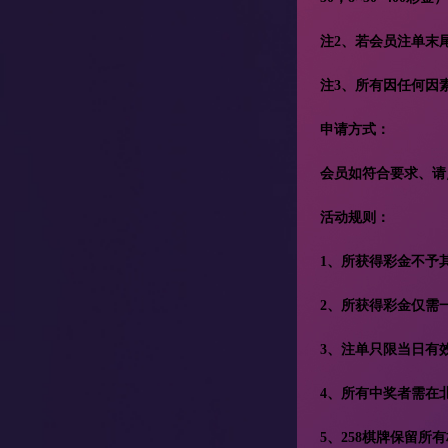
注2、若会员注单末尾
注3、所有因任何因
申请方式：
会员如符合要求、请点
活动规则：
1、所获得彩金不予
2、所获得彩金仅需
3、注单只限当日有
4、所有中奖者需在
5、258棋牌保留