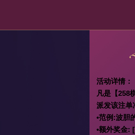
活动详情：
凡是【258
派发该注单
•范例:波胆
•额外奖金: [6