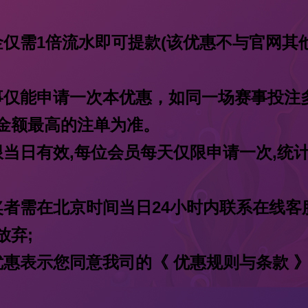
金仅需1倍流水即可提款(该优惠不与官网其
事仅能申请一次本优惠，如同一场赛事投注
金额最高的注单为准。
限当日有效,每位会员每天仅限申请一次,统
奖者需在北京时间当日24小时内联系在线客
放弃;
优惠表示您同意我司的《 优惠规则与条款 